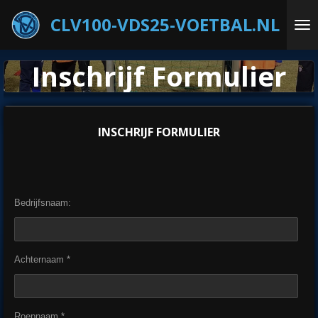
Ga
CLV100-VDS25-VOETBAL.NL
direct
naar
de
Inschrijf Formulier
hoofdinhoud
INSCHRIJF FORMULIER
Bedrijfsnaam:
Achternaam *
Roepnaam *